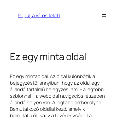
Ugrás
a
Repülj a város felett
tartalomhoz
Ez egy minta oldal
Ez egy mintaoldal. Az oldal különbözik a
bejegyzéstől annyiban, hogy az oldal egy
állandó tartalmú bejegyzés, ami – a legtöbb
sablonnál – a weboldal navigációs részében
állandó helyen van. A legtöbb ember olyan
Bemutatkozó oldallal kezd, amelyik
bemutatja őt, vagy a tevékenységét a