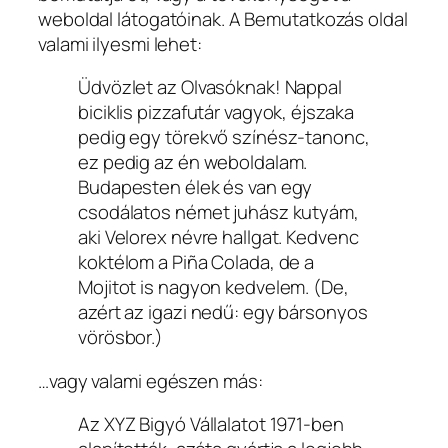
weboldal látogatóinak. A Bemutatkozás oldal
valami ilyesmi lehet:
Üdvözlet az Olvasóknak! Nappal
biciklis pizzafutár vagyok, éjszaka
pedig egy törekvő színész-tanonc,
ez pedig az én weboldalam.
Budapesten élek és van egy
csodálatos német juhász kutyám,
aki Velorex névre hallgat. Kedvenc
koktélom a Piña Colada, de a
Mojitot is nagyon kedvelem. (De,
azért az igazi nedű: egy bársonyos
vörösbor.)
…vagy valami egészen más:
Az XYZ Bigyó Vállalatot 1971-ben