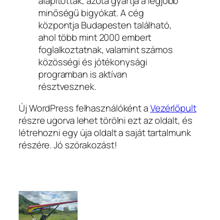
alapították, azóta gyártja a legjobb
minőségű bigyókat. A cég
központja Budapesten található,
ahol több mint 2000 embert
foglalkoztatnak, valamint számos
közösségi és jótékonysági
programban is aktívan
résztvesznek.
Új WordPress felhasználóként a
Vezérlőpult
részre ugorva lehet törölni ezt az oldalt, és
létrehozni egy úja oldalt a saját tartalmunk
részére. Jó szórakozást!